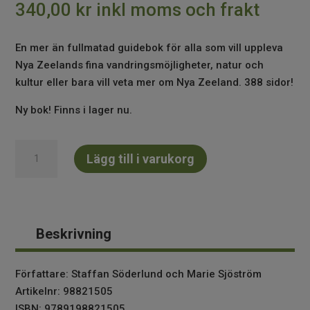
340,00
kr
inkl moms och frakt
En mer än fullmatad guidebok för alla som vill uppleva
Nya Zeelands fina vandringsmöjligheter, natur och
kultur eller bara vill veta mer om Nya Zeeland. 388 sidor!
Ny bok! Finns i lager nu.
Nya
Lägg till i varukorg
zeeland,
en
guide
-
Beskrivning
454
vandringar
och
Författare: Staffan Söderlund och Marie Sjöström
naturupplevelser
Artikelnr: 98821505
mängd
ISBN: 9789198821505