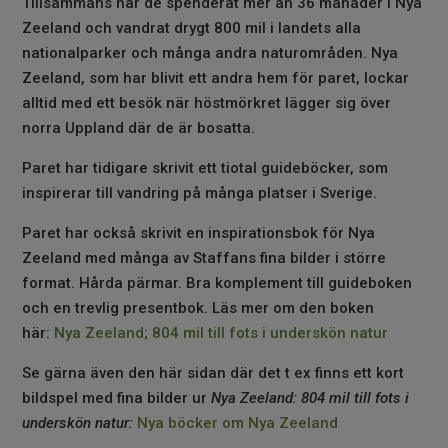
Tillsammans har de spenderat mer än 36 månader i Nya
Zeeland och vandrat drygt 800 mil i landets alla
nationalparker och många andra naturområden. Nya
Zeeland, som har blivit ett andra hem för paret, lockar
alltid med ett besök när höstmörkret lägger sig över
norra Uppland där de är bosatta.
Paret har tidigare skrivit ett tiotal guideböcker, som
inspirerar till vandring på många platser i Sverige.
Paret har också skrivit en inspirationsbok för Nya
Zeeland med många av Staffans fina bilder i större
format. Hårda pärmar. Bra komplement till guideboken
och en trevlig presentbok. Läs mer om den boken
här:
Nya Zeeland; 804 mil till fots i underskön natur
Se gärna även den här sidan där det t ex finns ett kort
bildspel med fina bilder ur
Nya Zeeland: 804 mil till fots i
underskön natur:
Nya böcker om Nya Zeeland