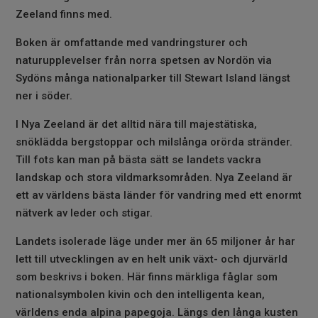
Zeeland finns med.
Boken är omfattande med vandringsturer och
naturupplevelser från norra spetsen av Nordön via
Sydöns många nationalparker till Stewart Island längst
ner i söder.
I Nya Zeeland är det alltid nära till majestätiska,
snöklädda bergstoppar och milslånga orörda stränder.
Till fots kan man på bästa sätt se landets vackra
landskap och stora vildmarksområden. Nya Zeeland är
ett av världens bästa länder för vandring med ett enormt
nätverk av leder och stigar.
Landets isolerade läge under mer än 65 miljoner år har
lett till utvecklingen av en helt unik växt- och djurvärld
som beskrivs i boken. Här finns märkliga fåglar som
nationalsymbolen kivin och den intelligenta kean,
världens enda alpina papegoja. Längs den långa kusten