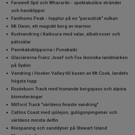
Farewell Spit och Wharariki - spektakulära stränder
och havsklippor
Fanthoms Peak - topptur på en "parasitisk" vulkan
Mt Owen, ett magiskt berg av marmor
Kustvandring i Kaikoura med valar, albatrosser och
pälssälar
Pannkaksklipporna i Punakaiki
Glaciärerna Franz Josef och Fox ikoniska landmärken
på Sydön
Vandring i Hooker Valley till basen av Mt Cook, landets
högsta topp
Routeburn Track med hisnande bergspass och alpina
blomsterängar
Milford Track "världens finaste vandring"
Catlins Coast med sjölejon, gulögonpingviner och
världens minsta delfin
Kivispaning och sanddyner på Stewart Island