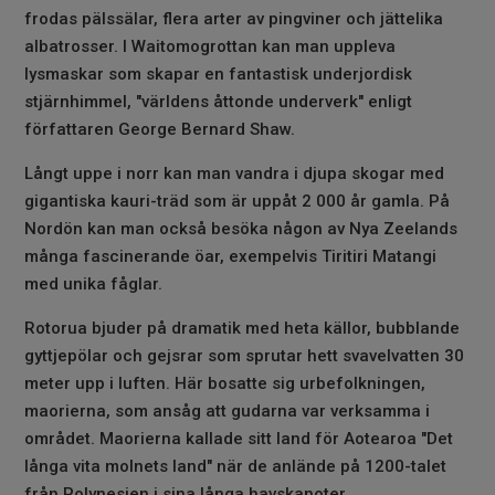
frodas pälssälar, flera arter av pingviner och jättelika
albatrosser. I Waitomogrottan kan man uppleva
lysmaskar som skapar en fantastisk underjordisk
stjärnhimmel, "världens åttonde underverk" enligt
författaren George Bernard Shaw.
Långt uppe i norr kan man vandra i djupa skogar med
gigantiska kauri-träd som är uppåt 2 000 år gamla. På
Nordön kan man också besöka någon av Nya Zeelands
många fascinerande öar, exempelvis Tiritiri Matangi
med unika fåglar.
Rotorua bjuder på dramatik med heta källor, bubblande
gyttjepölar och gejsrar som sprutar hett svavelvatten 30
meter upp i luften. Här bosatte sig urbefolkningen,
maorierna, som ansåg att gudarna var verksamma i
området. Maorierna kallade sitt land för Aotearoa "Det
långa vita molnets land" när de anlände på 1200-talet
från Polynesien i sina långa havskanoter.