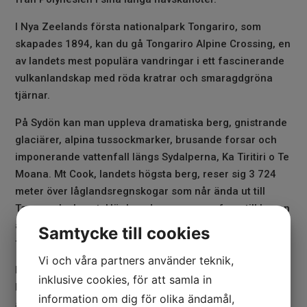
I Nya Zeelands första nationalpark Tongariro, som
skapades 1894, kan du gå Tongariro Alpine Crossing, en
av landets mest populära vandringar i ett fascinerande
vulkanlandskap med röda kratrar och smaragdgröna
tjärnar.
På Sydön kan man uppleva dramatiska berg, gnistrande
glaciärer, alpina tussockmarker, brusande forsar och
imponerande vattenfall längs Sydalperna, Ka Tiritiri o Te
Moana. Mt Cook, landets högsta berg, reser sig 3 724
meter över låglandsregnskogar som når ända ut till
Tasmanska havet. Här kan du promenera fram till basen
av glaciärerna Fox och Franz Josef som rör sig upp till
Samtycke till cookies
fyra meter per dag, vilket är ovanligt snabbt.
Vi och våra partners använder teknik,
I Nya Zeeland är det alltid nära till landets 15 000 km
inklusive cookies, för att samla in
långa kust. Golden Bay och nationalparken Abel Tasman
information om dig för olika ändamål,
är områden som bjuder på ljuvliga sandstränder och