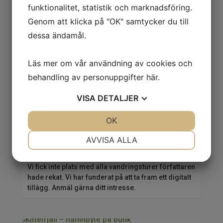
funktionalitet, statistik och marknadsföring.
Genom att klicka på "OK" samtycker du till
dessa ändamål.
Nationalparker i södra Sverige
2024-04-16
|
Nya böcker
Läs mer om vår användning av cookies och
Ny, uppdaterad utgåva av vår populära guidebok för
behandling av personuppgifter
här
.
nationalparker i södra Sverige.
VISA
DETALJER
JA
NEJ
OK
JA
NEJ
NÖDVÄNDIG
INSTÄLLNINGAR
AVVISA ALLA
Fler vandringsturer i Halland
2024-04-11
|
Uppdateringar och tillägg
JA
NEJ
JA
NEJ
Vi fick inte plats med alla vandringsturer författaren
MARKNADSFÖRING
STATISTIK
hade rekat. Vi har funderat på att ta fram ett digitalt
tillägg. Anmäl gärna ditt intresse.