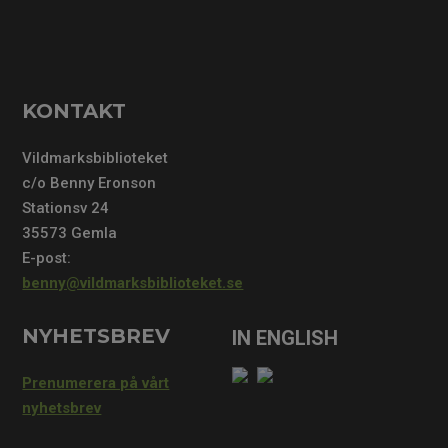
KONTAKT
Vildmarksbiblioteket
c/o Benny Eronson
Stationsv 24
35573 Gemla
E-post:
benny@vildmarksbiblioteket.se
NYHETSBREV
Prenumerera på vårt
nyhetsbrev