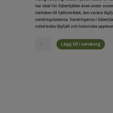
har ökat för Sälenfjällen även under somma
närheten till fjällområdet, den vackra låg
vandringslederna. Vandringarna i Sälenfjäl
vidsträckta lågfjäll och historiska uppleve
Vandringsturer
Lägg till i varukorg
i
Sälenfjällen
mängd