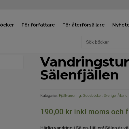
böcker
För författare
För återförsäljare
Nyhete
Vandringstur
Sälenfjällen
Kategorier:
Fjällvandring
,
Gudeböcker: Sverige, Åland
190,00
kr
inkl moms och f
Härlig vandring i Sälen-fjällen! Sälen är v