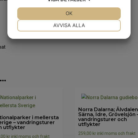
JA
NEJ
OK
JA
NEJ
NÖDVÄNDIG
INSTÄLLNINGAR
AVVISA ALLA
JA
NEJ
JA
NEJ
MARKNADSFÖRING
STATISTIK
mat
 …
Norra Dalarna; Älvdalen
Särna, Idre, Grövelsjön 
tionalparker i mellersta
vandringsturer och
erige – vandringsturer
utflykter
h utflykter
259,00
kr
inkl moms och frakt
,00
kr
inkl moms och frakt