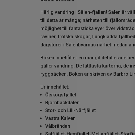
Härlig vandring i Sälen-fjällen! Sälen är v
till detta är många; närheten till fjällomr
möjlighet till fantastiska vyer över vidstr
raviner, trolska skogar, ljungklädda fjäll
dagsturer i Sälenbyarnas närhet medan and
Boken innehåller en mängd detaljerade besk
gäller vandring. De lättlästa kartorna, de i
ryggsäcken. Boken är skriven av Barbro Li
Ur innehållet:
Öjskogsfjället
Björnbäckdalen
Stor- och Lill-Närfjället
Västra Kalven
Vålbrändan
Sälfjället-Hemfjället-Mellanfjället-Storfjä