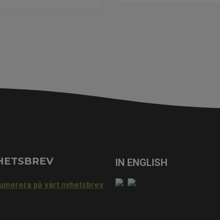
HETSBREV
umerera på vårt nyhetsbrev