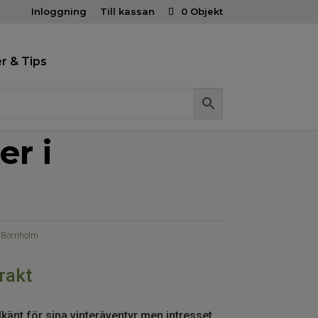
Inloggning
Till kassan
0 Objekt
r & Tips
er i
, Bornholm
rakt
älkänt för sina vinteräventyr men intresset