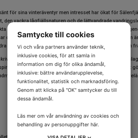
älkänt för sina vinteräventyr men intresset har ökat för Sälen
ådet, den vackra lågfjällsnaturen och de lättvandrade vandrings
äckta lågfjäll och historiska upplevelser på fäbodar. Du går 
Samtycke till cookies
hedar och porlande vattendrag. Även vandringsturerna i boken ä
ra har längre sträckning som till exempel Vasaloppsleden frå
Vi och våra partners använder teknik,
inklusive cookies, för att samla in
rivningar av olika vandringsturer. Förutom vandringsförslag 
information om dig för olika ändamål,
nspirerande färgbilderna och det lätthanterliga bokformatet gö
inklusive: bättre användarupplevelse,
ndman som är en välkänd fotograf, frilansskribent och förelä
funktionalitet, statistik och marknadsföring.
Genom att klicka på "OK" samtycker du till
dessa ändamål.
Läs mer om vår användning av cookies och
behandling av personuppgifter
här
.
llet
VISA
DETALJER