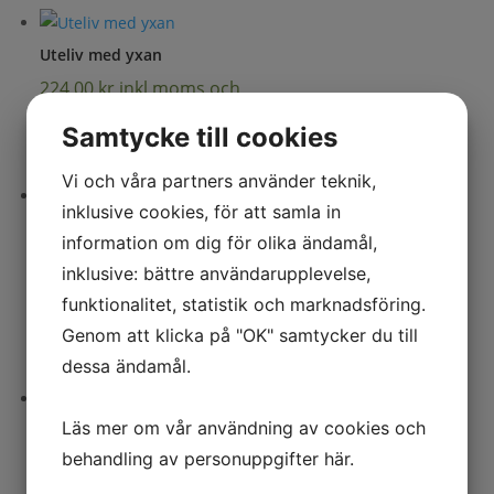
Uteliv med yxan
224,00
kr
inkl moms och
frakt
Samtycke till cookies
Vi och våra partners använder teknik,
inklusive cookies, för att samla in
Uteliv och överlevnad
information om dig för olika ändamål,
289,00
kr
inkl moms och
inklusive: bättre användarupplevelse,
frakt
funktionalitet, statistik och marknadsföring.
Genom att klicka på "OK" samtycker du till
dessa ändamål.
Läs mer om vår användning av cookies och
Uteliv och överlevnad –
vinter
behandling av personuppgifter
här
.
289,00
kr
inkl moms och