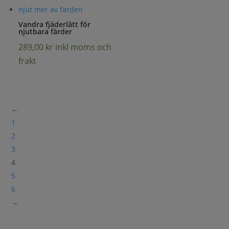
Vandra fjäderlätt för
njutbara färder
289,00
kr
inkl moms och
frakt
←
1
2
3
4
5
6
→