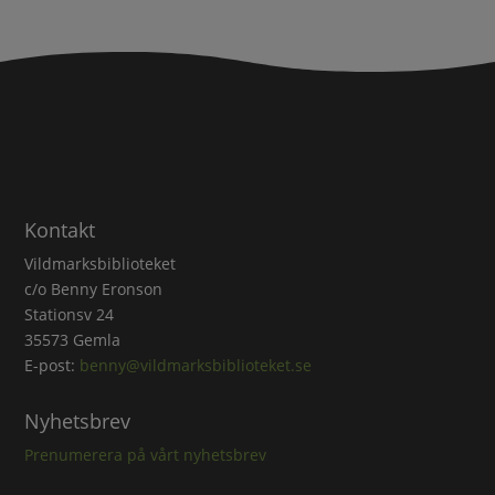
Kontakt
Vildmarksbiblioteket
c/o Benny Eronson
Stationsv 24
35573 Gemla
E-post:
benny@vildmarksbiblioteket.se
Nyhetsbrev
Prenumerera på vårt nyhetsbrev