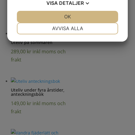
VISA
DETALJER
frakt
JA
NEJ
OK
JA
NEJ
NÖDVÄNDIG
INSTÄLLNINGAR
AVVISA ALLA
JA
NEJ
JA
NEJ
Uteliv på sommaren
MARKNADSFÖRING
STATISTIK
289,00
kr
inkl moms och
frakt
Uteliv under fyra årstider,
anteckningsbok
149,00
kr
inkl moms och
frakt